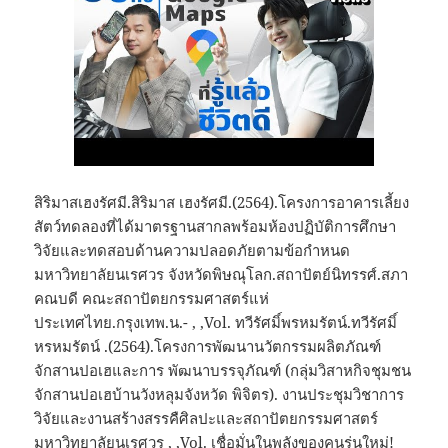
สิริมาสเฮงรัศมี.สิริมาส เฮงรัศมี.(2564).โครงการอาคารเลี้ยง
สัตว์ทดลองที่ได้มาตรฐานสากลพร้อมห้องปฏิบัติการศึกษา
วิจัยและทดสอบด้านความปลอดภัยตามข้อกำหนด
มหาวิทยาลัยนเรศวร จังหวัดพิษณุโลก.สถาปัตย์นิทรรศ์.สภา
คณบดี คณะสถาปัตยกรรมศาสตร์แห่
ประเทศไทย.กรุงเทพ.น.- , ,Vol. ทวีรัศมิ์พรหมรัตน์.ทวีรัศมิ์
หรหมรัตน์ .(2564).โครงการพัฒนานวัตกรรมผลิตภัณฑ์
จักสานปอเฮและการ พัฒนาบรรจุภัณฑ์ (กลุ่มวิสาหกิจชุมชน
จักสานปอเฮบ้านวังหลุมจังหวัด พิจิตร). งานประชุมวิชาการ
วิจัยและงานสร้างสรรคืศิลปะและสถาปัตยกรรมศาสตร์
มหาวิทยาลัยนเรศวร , ,Vol. เชื่อมั่นในพลังของคนรุ่นใหม่!