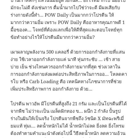
บ้านเราหลักๆ แล้วนั้นมีอยู่ด้วยกันสี… อะไรที่มากไป น้อยไป
มักจะไม่ดี ดังเช่นการ ดื่มน้ำมากไปใช่ว่าจะดี มีผลเสียกับ
ร่างกายดังนี้ทํา… POW Daily เป็นมากกว่าโปรตีน ให้
มากกว่าความอิ่ม เพราะ POW Daily คืออาหารคุณภาพดี 1
มื้อของค… โจทย์ที่ต้องแลกเพื่อให้ดีที่สุดและตอบโจทย์ทุก
ข้อทำอย่างไรให้โปรตีนมีมากกว่าความอิ่ม?
เผาผลาญพลังงาน 500 แคลอรี่ ด้วยการออกกำลังกายที่แสน
ง่าย ใช้เวลาออกกำลังกายแค่ นาที หุ่นกระชับ … เช้า สาย
บ่าย เย็น ช่วงไหนควรออกกำลังกายมากที่สุด ช่วงเวลาใน
การออกกำลังกายส่งผลต่อประสิทธิภาพในการออ… โหลดคา
รโบ หรือ Carb Loading คือ เทคนิคทางโภชนาการที่ช่วย
เพิ่มประสิทธิภาพการ ออกกำลังกาย ด้วย…
โปรตีน พาวอัพ มีโปรตีนที่สูงถึง 21 กรัม และเป็นโปรตีนที่ได้
จากพืช ไม่ว่าจะเป็น เมล็ดฝักทอง ข… ผนึก 2 กำลัง ปั้นรูป
ร่างในฝันให้เป็นจริง โปรตีนจากพืชถึง 5ชนิด X มัทฉะพรีเมี่
ยมแท้ ทุ่มเ… ลดน้ำหนักไม่ได้ น้ำหนักไม่ลด ยิ่งลด ยิ่งโทรม
ต้องทำตามคำแนะนำดังต่อไปนี้ วิธีลดน้ำหนัก ลดความอ้วน