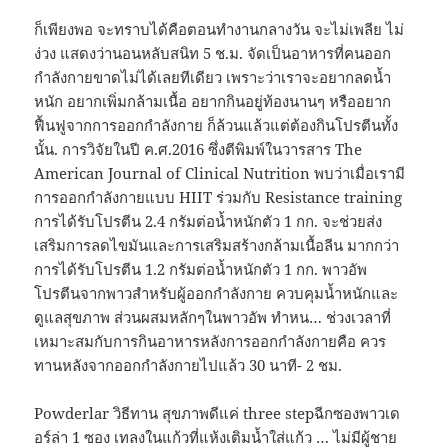
ก็เพียงพอ จะทราบได้คือตอนทำงานกลางวัน จะไม่เพลีย ไม่
ง่วง แสดงว่านอนหลับสนิท 5 ช.ม. จัดเป็นอาหารที่คนออก
กำลังกายขาดไม่ได้เลยทีเดียว เพราะว่าเราจะอยากลดน้ำ
หนัก อยากเพิ่มกล้ามเนื้อ อยากกินอยู่ท้องนานๆ หรืออยาก
ฟื้นฟูจากการออกกำลังกาย ก็ล้วนแล้วแต่ต้องกินโปรตีนทั้ง
นั้น. การวิจัยในปี ค.ศ.2016 ซึ่งตีพิมพ์ในวารสาร The
American Journal of Clinical Nutrition พบว่าเมื่อเรามี
การออกกำลังกายแบบ HIIT ร่วมกับ Resistance training
การได้รับโปรตีน 2.4 กรัมต่อน้ำหนักตัว 1 กก. จะช่วยส่ง
เสริมการลดไขมันและการเสริมสร้างกล้ามเนื้อลีน มากกว่า
การได้รับโปรตีน 1.2 กรัมต่อน้ำหนักตัว 1 กก. พาวอัพ
โปรตีนจากพาวสำหรับผู้ออกกำลังกาย ควบคุมน้ำหนักและ
ดูแลสุขภาพ ส่วนผสมหลักๆในพาวอัพ ทำหน… ช่วงเวลาที่
เหมาะสมกับการกินอาหารหลังการออกกำลังกายคือ ควร
ทานหลังจากออกกำลังกายไปแล้ว 30 นาที- 2 ชม.
Powderlar วิธีทาน สุขภาพดีแค่ three stepฉีกซองพาวเด
อร์ล่า 1 ซอง เทลงในแก้วที่แห้งเติมน้ำใส่แก้ว … ไม่มีผู้ชาย