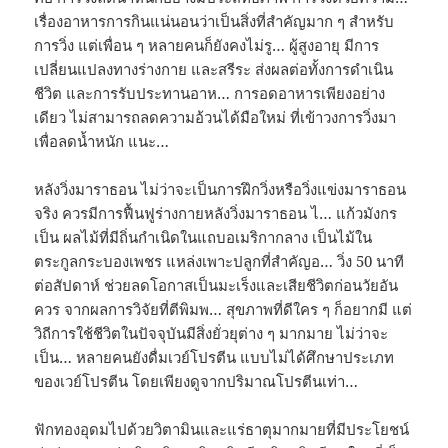
เรื่องอาหารการกินแน่นอนว่าเป็นสิ่งที่สำคัญมาก ๆ สำหรับ
การวิ่ง แต่เพื่อน ๆ หลายคนก็ยังคงไม่รู… ผู้สูงอายุ มีการ
เปลี่ยนแปลงทางร่างกาย และสรีระ ส่งผลต่อทั้งการดำเนิน
ชีวิต และการรับประทานอาห… การอดอาหารเพียงอย่าง
เดียว ไม่สามารถลดความอ้วนได้มือใหม่ ที่เข้าวงการวิ่งมา
เพื่อลดน้ำหนัก แนะ…
หลังวิ่งมาราธอน ไม่ว่าจะเป็นการฝึกวิ่งหรือวิ่งแข่งมาราธอน
จริง ควรมีการฟื้นฟูร่างกายหลังวิ่งมาราธอน ไ… แก้วมังกร
เป็น ผลไม้ที่มีถิ่นกำเนิดในแถบอเมริกากลาง เป็นไม้ใน
ตระกูลกระบองเพชร แหล่งเพาะปลูกที่สำคัญอ… วิ่ง 50 นาที
ต่อสัปดาห์ ช่วยลดโอกาสเป็นมะเร็งและเสียชีวิตก่อนวัยอัน
ควร จากผลการวิจัยที่ตีพิมพ… สุขภาพที่ดีใคร ๆ ก็อยากมี แต่
วิถีการใช้ชีวิตในปัจจุบันมีสิ่งยั่วยุต่าง ๆ มากมาย ไม่ว่าจะ
เป็น… หลายคนยังดื่มเวย์โปรตีน แบบไม่ได้ศึกษาประเภท
ของเวย์โปรตีน โดยเพียงดูจากปริมาณโปรตีนเท่า…
ฟักทองอุดมไปด้วยวิตามินและแร่ธาตุมากมายที่มีประโยชน์