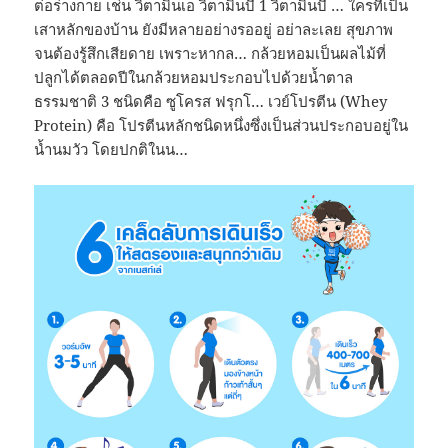
ต่อร่างกาย เช่น วิตามินเอ วิตามินบี 1 วิตามินบี … ใครที่เป็น
เสาหลักของบ้าน ยังมีหลายอย่างรออยู่ อย่าละเลย สุขภาพ
จนต้องรู้สึกเสียดาย เพราะหากล… กล้วยหอมเป็นผลไม้ที่
ปลูกได้ตลอดปีในกล้วยหอมประกอบไปด้วยน้ำตาล
ธรรมชาติ 3 ชนิดคือ ซูโครส ฟรุกโ… เวย์โปรตีน (Whey
Protein) คือ โปรตีนหลักชนิดหนึ่งซึ่งเป็นส่วนประกอบอยู่ใน
น้ำนมวัว โดยปกติในน…