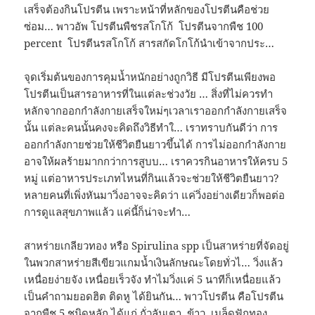
เสร็จต้องกินโปรตีน เพราะหน้าที่หลักของโปรตีนคือช่วย
ซ่อม… พาวอัพ โปรตีนพืชรสโกโก้ โปรตีนจากพืช 100
percent โปรตีนรสโกโก้ สารสกัดโกโก้นำเข้าจากประ…
จุดเริ่มต้นของการคุมน้ำหนักอย่างถูกวิธี มีโปรตีนเพียงพอ
โปรตีนเป็นสารอาหารที่ในแต่ละช่วงวัย … สิ่งที่ไม่ควรทำ
หลักจากออกกำลังกายเสร็จใหม่ๆเวลาเราออกกำลังกายเสร็จ
นั้น แต่ละคนนั้นคงจะคิดถึงวิธีทำใ… เราทราบกันดีว่า การ
ออกกำลังกายช่วยให้ชีวิตยืนยาวขึ้นได้ การไม่ออกกำลังกาย
อาจให้ผลร้ายมากกว่าการสูบบ… เราควรกินอาหารให้ครบ 5
หมู่ แต่อาหารประเภทไหนที่กินแล้วจะช่วยให้ชีวิตยืนยาว?
หลายคนที่เพิ่งหันมาวิ่งอาจจะคิดว่า แค่วิ่งอย่างเดียวก็พอต่อ
การดูแลสุขภาพแล้ว แค่นี้ก็น่าจะทำ…
สาหร่ายเกลียวทอง หรือ Spirulina spp เป็นสาหร่ายที่จัดอยู่
ในพวกสาหร่ายสีเขียวแกมน้ำเงินลักษณะโดยทั่วไ… วิ่งแล้ว
เหนื่อยง่ายจัง เหนื่อยเร็วจัง ทำไมวิ่งแค่ 5 นาทีก็เหนื่อยแล้ว
เป็นคำถามยอดฮิต ติดหู ได้ยินกัน… พาวโปรตีน คือโปรตีน
จากพืช 5 ชนิดหลัก ได้แก่ ถั่วลันเตา, ข้าว, เมล็ดฟักทอง,