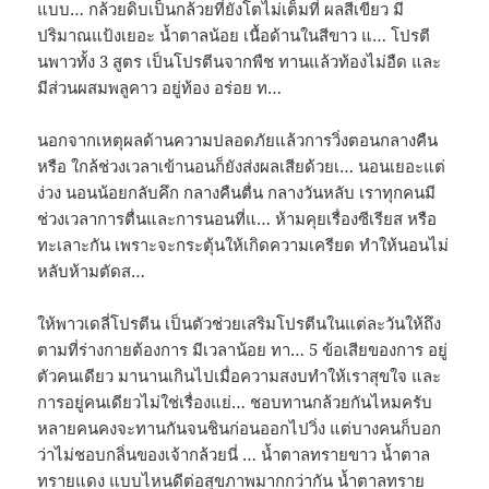
แบบ… กล้วยดิบเป็นกล้วยที่ยังโตไม่เต็มที่ ผลสีเขียว มี
ปริมาณแป้งเยอะ น้ำตาลน้อย เนื้อด้านในสีขาว แ… โปรตี
นพาวทั้ง 3 สูตร เป็นโปรตีนจากพืช ทานแล้วท้องไม่อืด และ
มีส่วนผสมพลูคาว อยู่ท้อง อร่อย ท…
นอกจากเหตุผลด้านความปลอดภัยแล้วการวิ่งตอนกลางคืน
หรือ ใกล้ช่วงเวลาเข้านอนก็ยังส่งผลเสียด้วยเ… นอนเยอะแต่
ง่วง นอนน้อยกลับคึก กลางคืนตื่น กลางวันหลับ เราทุกคนมี
ช่วงเวลาการตื่นและการนอนที่แ… ห้ามคุยเรื่องซีเรียส หรือ
ทะเลาะกัน เพราะจะกระตุ้นให้เกิดความเครียด ทำให้นอนไม่
หลับห้ามตัดส…
ให้พาวเดลี่โปรตีน เป็นตัวช่วยเสริมโปรตีนในแต่ละวันให้ถึง
ตามที่ร่างกายต้องการ มีเวลาน้อย ทา… 5 ข้อเสียของการ อยู่
ตัวคนเดียว มานานเกินไปเมื่อความสงบทำให้เราสุขใจ และ
การอยู่คนเดียวไม่ใช่เรื่องแย่… ชอบทานกล้วยกันไหมครับ
หลายคนคงจะทานกันจนชินก่อนออกไปวิ่ง แต่บางคนก็บอก
ว่าไม่ชอบกลิ่นของเจ้ากล้วยนี่ … น้ำตาลทรายขาว น้ำตาล
ทรายแดง แบบไหนดีต่อสุขภาพมากกว่ากัน น้ำตาลทราย