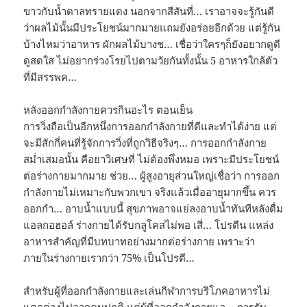
ขาวกับน้ำตาลทรายแดง นอกจากสีสันที่… เราอาจจะรู้กันดี
ว่าผลไม้นั้นมีประโยชน์มากมายแถมยังอร่อยอีกด้วย แต่รู้กัน
บ้างไหมว่าอาหาร ผักผลไม้บางช… เชื่อว่าใครๆก็ยังอยากดูดี
ดูสดใส ไม่อยากร่วงโรยไปตามวัยกันทั้งนั้น 5 อาหารใกล้ตัว
ที่มีสรรพค…
หลังออกกําลังกายควรกินอะไร ตอนเย็น
การวิ่งถือเป็นอีกหนึ่งการออกกำลังกายที่ดีและทำได้ง่าย แต่
จะมีสักกี่คนที่รู้จักการวิ่งที่ถูกวิธีจริงๆ… การออกกำลังกาย
สม่ำเสมอนั้น คือยาวิเศษที่ ไม่ต้องพึ่งหมอ เพราะมีประโยชน์
ต่อร่างกายมากมาย ช่วย… ผู้สูงอายุส่วนใหญ่เชื่อว่า การออก
กำลังกายไม่เหมาะกับพวกเขา จริงแล้วเมื่ออายุมากขึ้น ควร
ออกกำ… อาบน้ำแบบนี้ สุขภาพอาจแย่ลงอาบน้ำทันทีหลังดื่ม
แอลกอฮอล์ ร่างกายได้รับกลูโคสไม่พอ เสี่… โปรตีน แหล่ง
อาหารสำคัญที่มีบทบาทอย่างมากต่อร่างกาย เพราะว่า
ภายในร่างกายเรากว่า 75% เป็นโปรตี…
สำหรับผู้ที่ออกกำลังกายและเล่นกีฬาการบริโภคอาหารไม่