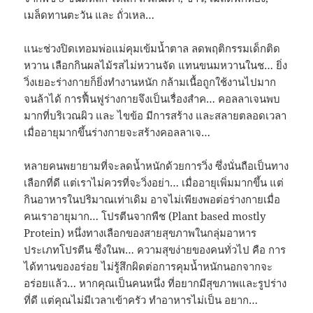
เมล็ดทานตะวัน และ ถั่วเหล…
แนะช่วงปิดเทอมพ่อแม่คุมเข้มน้ำตาล ลดพฤติกรรมเด็กติด
หวาน เลือกกินผลไม้รสไม่หวานจัด แทนขนมหวานในช… ยิ่ง
วิ่งเยอะร่างกายก็ยิ่งทำงานหนัก กล้ามเนื้อถูกใช้งานไปมาก
จนล้าได้ การฟื้นฟูร่างกายจึงเป็นเรื่องสำค… คอลลาเจนพบ
มากที่บริเวณผิว และ ไขข้อ มีการสร้าง และสลายตลอดเวลา
เมื่ออายุมากขึ้นร่างกายจะสร้างคอลลาเจ…
หลายคนพยายามที่จะลดน้ำหนักด้วยการวิ่ง ซึ่งนั่นถือเป็นทาง
เลือกที่ดี แต่เราไม่ควรที่จะวิ่งอย่า… เมื่ออายุเพิ่มมากขึ้น แต่
กินอาหารในปริมาณเท่าเดิม อาจไม่เพียงพอต่อร่างกายเมื่อ
คนเราอายุมาก… โปรตีนจากพืช (Plant based mostly
Protein) หนึ่งทางเลือกของสายสุขภาพในกลุ่มอาหาร
ประเภทโปรตีน ซึ่งในพ… ความสุขง่ายของคนทั่วไป คือ การ
ได้ทานของอร่อย ไม่รู้สึกผิดต่อการคุมน้ำหนักนอกจากจะ
อร่อยแล้ว… หากคุณเป็นคนหนึ่ง ที่อยากมีสุขภาพและรูปร่าง
ที่ดี แต่คุณไม่มีเวลาเข้าครัว ทำอาหารไม่เป็น อยาก…