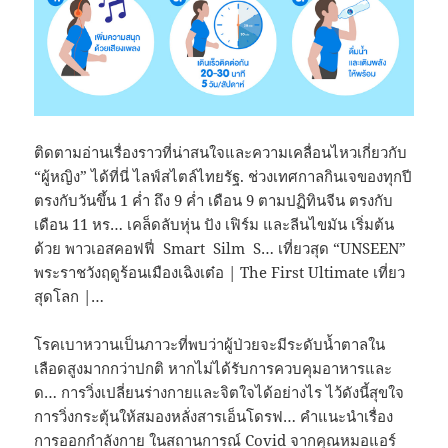
ติดตามอ่านเรื่องราวที่น่าสนใจและความเคลื่อนไหวเกี่ยวกับ
“ผู้หญิง” ได้ที่นี่ ไลฟ์สไตล์ไทยรัฐ. ช่วงเทศกาลกินเจของทุกปี
ตรงกับวันขึ้น 1 ค่ำ ถึง 9 ค่ำ เดือน 9 ตามปฏิทินจีน ตรงกับ
เดือน 11 หร… เคล็ดลับหุ่น ปัง เฟิร์ม และลีนไขมัน เริ่มต้น
ด้วย พาวเอสคอฟฟี่ Smart Silm S… เที่ยวสุด “UNSEEN”
พระราชวังฤดูร้อนเมืองเฉิงเต๋อ | The First Ultimate เที่ยว
สุดโลก |…
โรคเบาหวานเป็นภาวะที่พบว่าผู้ป่วยจะมีระดับน้ำตาลใน
เลือดสูงมากกว่าปกติ หากไม่ได้รับการควบคุมอาหารและ
ด… การวิ่งเปลี่ยนร่างกายและจิตใจได้อย่างไร ไว้ดังนี้สุขใจ
การวิ่งกระตุ้นให้สมองหลั่งสารเอ็นโดรฟ… คำแนะนำเรื่อง
การออกกำลังกาย ในสถานการณ์ Covid จากคุณหมอแอร์