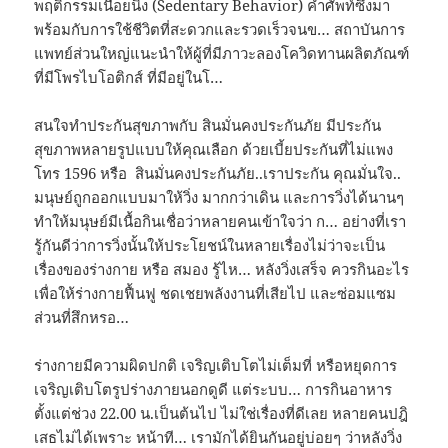
พฤติกรรมเนือยนิ่ง (Sedentary Behavior) คำศัพท์ซึ่งมา
พร้อมกับการใช้ชีวิตที่สะดวกและรวดเร็วจนข… สถาบันการ
แพทย์ส่วนใหญ่แนะนำให้ผู้ที่มีภาวะลองโควิดทานผลิตภัณฑ์
ที่มีโพรไบโอติกส์ ที่มีอยู่ในโ…
สนใจทำประกันสุขภาพกับ สินมั่นคงประกันภัย มีประกัน
สุขภาพหลายรูปแบบให้คุณเลือก ด้วยเบี้ยประกันที่ไม่แพง
โทร 1596 หรือ สินมั่นคงประกันภัย..เราประกัน คุณมั่นใจ..
มนุษย์ถูกออกแบบมาให้วิ่ง มากกว่าเดิน และการวิ่งได้นานๆ
ทำให้มนุษย์มีเนื้อกินเชื่อว่าหลายคนเข้าใจว่า ก… อย่างที่เรา
รู้กันดีว่าการวิ่งนั้นให้ประโยชน์ในหลายเรื่องไม่ว่าจะเป็น
เรื่องของร่างกาย หรือ สมอง รู้ไห… หลังวิ่งเสร็จ ควรกินอะไร
เพื่อให้ร่างกายฟื้นฟู ชดเชยพลังงานที่เสียไป และซ่อมแซม
ส่วนที่สึกหรอ…
ร่างกายมีความผิดปกติ เจริญเติบโตไม่เต็มที่ หรือหยุดการ
เจริญเติบโตรูปร่างภายนอกดูดี แต่ระบบ… การกินอาหาร
ตั้งแต่ช่วง 22.00 น.เป็นต้นไป ไม่ใช่เรื่องที่ดีเลย หลายคนปฎิ
เสธไม่ได้เพราะ หน้าที… เรามักได้ยินกันอยู่บ่อยๆ ว่าหลังวิ่ง