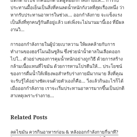
แตกต่างไปจากคนปกติ แต่ผู้ที่ออกกำลังกายแล… การรับ
ประทานมื้อเย็นเป็นสิ่งที่คนลดน้ำหนักกังวลที่สุดเรื่องหนึ่ง ว่า
หากรับประทานอาหารในช่วงเ… ออกกำลังกาย จะแข็งแรง
เป็นสิ่งที่ทุกคนรู้กันดีอยู่แล้ว แต่เพิ่งจะไม่นานมานี้เอง ที่มีผล
งานวิ…
การออกกำลังกายในผู้ป่วยเบาหวาน ให้ผลคล้ายกับการ
ทำงานของฮอร์โมนอินซูลิน ซึ่งช่วยนำน้ำตาลในเลือดออก
ไปใ… ตัวอย่างของการคุมน้ำหนักอย่างถูกวิธี ด้วยการสร้าง
กล้ามเนื้อแทนที่ไขมัน ด้วยการทานโปรตีนให้… ประโยชน์
ของการดื่มน้ำให้เพียงพอสำหรับร่างกายมีมากมาย สิ่งที่คุณ
จะรับรู้ได้อย่างชัดเจนด้วยตัวเองก็คือ… วิ่งแล้วกินอะไรก็ได้
เมื่อออกกำลังกาย เราจะเริ่มประทานอาหารมากขึ้นเป็นปกติ
สาเหตุเพราะร่างกาย…
Related Posts
ลดไขมัน ควรกินอาหารก่อน & หลังออกกำลังกายกี่นาที?