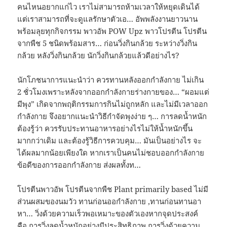
คนไหนอยากแก่ไว เราไม่สามารถห้ามเวลาให้หยุดเดินได้
แต่เราสามารถที่จะดูแลรักษาตัวเอ… อัพพลังงานยาวนาน
พร้อมลุยทุกกิจกรรม พาวอัพ POW Upz พาวโปรตีน โปรตีน
จากพืช 5 ชนิดพร้อมสาร… ก่อนวิ่งกินกล้วย ระหว่างวิ่งกิน
กล้วย หลังวิ่งกินกล้วย นักวิ่งกินกล้วยแล้วดีอย่างไร?
นักโภชนาการแนะนำว่า ควรทานหลังออกกำลังกาย ไม่เกิน
2 ชั่วโมงเพราะหลังจากออกกำลังกายร่างกายของ… “ผอมแต่
มีพุง” เกิดจากพฤติกรรมการกินไม่ถูกหลัก และไม่มีเวลาออก
กำลังกาย จึงอยากแนะนำวิธีกำจัดพุงง่าย ๆ… การลดน้ำหนัก
ต้องรู้ว่า ควรรับประทานอาหารอย่างไรไม่ให้น้ำหนักขึ้น
มากกว่าเดิม และต้องรู้วิธีการควบคุม… มันเป็นอย่างไร จะ
ได้ผลมากน้อยเพียงใด หากเราเป็นคนไม่ชอบออกกำลังกาย
ข้อดีของการออกกำลังกาย ส่งผลทั้งท…
โปรตีนพาวอัพ โปรตีนจากพืช Plant primarily based ไม่มี
ส่วนผสมของนมวัว ทานก่อนออกำลังกาย ,ทานก่อนทานอา
หา… วิ่งด้วยความเร็วพอเหมาะของตัวเองหากจุดประสงค์
คือ การวิ่งลดน้ำหนักอย่างมีประสิทธิภาพ การวิ่งด้วยความ…