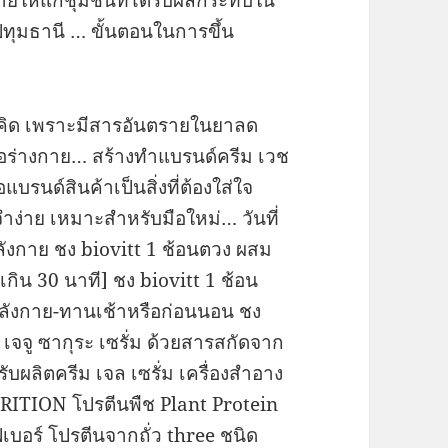
ทุมธานี … ขั้นตอนในการขึ้น
ี่คิด เพราะมีสารอันตรายในยาลด
อร่างกาย… สร้างทำแบรนด์ครีม เวช
แบรนด์สินค้าเป็นสิ่งที่ต้องใส่ใจ
ำง่าย เหมาะสำหรับมือใหม่… วันที่
งกาย ชง biovitt 1 ช้อนตวง ผสม
เกิน 30 นาที] ชง biovitt 1 ช้อน
ำลังกาย-ทานเช้าหรือก่อนนอน ชง
 เจจู ซากุระ เซรั่ม ด้วยสารสกัดจาก
ับผลิตครีม เจล เซรั่ม เครื่องสำอาง
TION โปรตีนพืช Plant Protein
บอร์ โปรตีนจากถั่ว three ชนิด