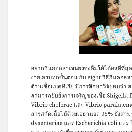
อยากกินคอลลาเจนผงชงดื่มให้ได้ผลดีที่สุด
ง่าย ครบทุกขั้นตอน กับ eight วิธีกินคอลล
ต้านเชื้อแบคทีเรีย มีการศึกษาวิจัยพบว่า
สามารถยับยั้งการเจริญของเชื้อ Shigella
Vibrio cholerae และ Vibrio parahaemol
สารสกัดเนื้อไม้ด้วยเอธานอล 95% ยังสามาร
dysenteriae และ Escherichia coli และ 
ม.ก. มอบถุงยังชีพ อาหารพร้อมทาน แจกจ่