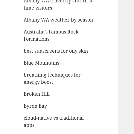
Albany WA travel tips for first-
time visitors
Albany WA weather by season
Australia’s Famous Rock
Formations
best sunscreens for oily skin
Blue Mountains
breathing techniques for
energy boost
Broken Hill
Byron Bay
cloud-native vs traditional
apps