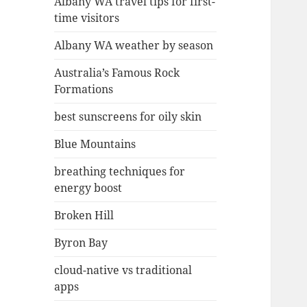
Albany WA travel tips for first-
time visitors
Albany WA weather by season
Australia’s Famous Rock
Formations
best sunscreens for oily skin
Blue Mountains
breathing techniques for
energy boost
Broken Hill
Byron Bay
cloud-native vs traditional
apps