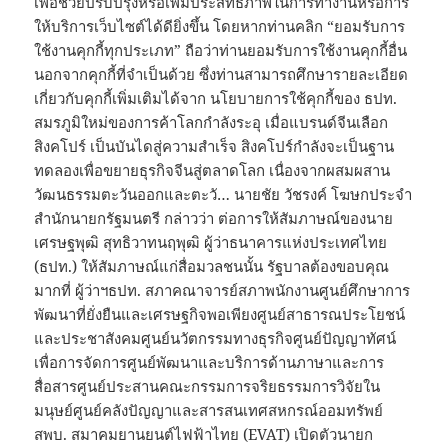
เพื่อช่วยปรับปรุงหรือเพิ่มประสิทธิภาพในการทำงานหรือการ
ให้บริการเว็บไซต์ได้ดียิ่งขึ้น โดยหากท่านคลิก “ยอมรับการ
ใช้งานคุกกี้ทุกประเภท” ถือว่าท่านยอมรับการใช้งานคุกกี้อื่น
นอกจากคุกกี้ที่จำเป็นด้วย ซึ่งท่านสามารถศึกษารายละเอียด
เกี่ยวกับคุกกี้เพิ่มเติมได้จาก นโยบายการใช้คุกกี้ของ ธปท.
สมรภูมิใหม่ของการค้าโลกกำลังระอุ เมื่อแบรนด์จีนเลือก
สิงคโปร์ เป็นบันไดสู่ความสำเร็จ สิงคโปร์กำลังจะเป็นฐาน
ทดลองเพื่อขยายธุรกิจจีนสู่ตลาดโลก เนื่องจากผสมผสาน
วัฒนธรรมตะวันออกและตะวั… นายชัย วัชรงค์ โฆษกประจำ
สำนักนายกรัฐมนตรี กล่าวว่า ต่อการให้สัมภาษณ์ของนาย
เศรษฐพุฒิ สุทธิวาทนฤพุฒิ ผู้ว่าธนาคารแห่งประเทศไทย
(ธปท.) ให้สัมภาษณ์แก่สื่อมวลชนนั้น รัฐบาลต้องขอบคุณ
มากที่ ผู้ว่าฯธปท. สภาคณาจารย์สภาพนักงานศูนย์ศึกษาการ
พัฒนาที่ยั่งยืนและเศรษฐกิจพอเพียงศูนย์สาธารณประโยชน์
และประชาสังคมศูนย์นวัตกรรมทางธุรกิจศูนย์ปัญญาทัศน์
เพื่อการจัดการศูนย์พัฒนาและบริการด้านภาษาและการ
สื่อสารศูนย์ประสานคณะกรรมการจริยธรรมการวิจัยใน
มนุษย์ศูนย์คลังปัญญาและสารสนเทศสหกรณ์ออมทรัพย์
สพบ. สมาคมยานยนต์ไฟฟ้าไทย (EVAT) เปิดตัวนายก